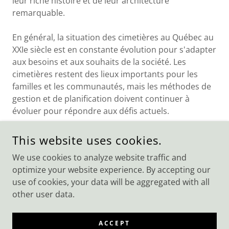
leur riche histoire et de leur architecture
remarquable.
En général, la situation des cimetières au Québec au
XXIe siècle est en constante évolution pour s'adapter
aux besoins et aux souhaits de la société. Les
cimetières restent des lieux importants pour les
familles et les communautés, mais les méthodes de
gestion et de planification doivent continuer à
évoluer pour répondre aux défis actuels.
This website uses cookies.
COPYRIGHT © 2026 PAROISSE CHRIST-SAUVEUR - ALL RIGHTS
We use cookies to analyze website traffic and
RESERVED.
optimize your website experience. By accepting our
use of cookies, your data will be aggregated with all
POWERED BY
other user data.
Contact
ACCEPT